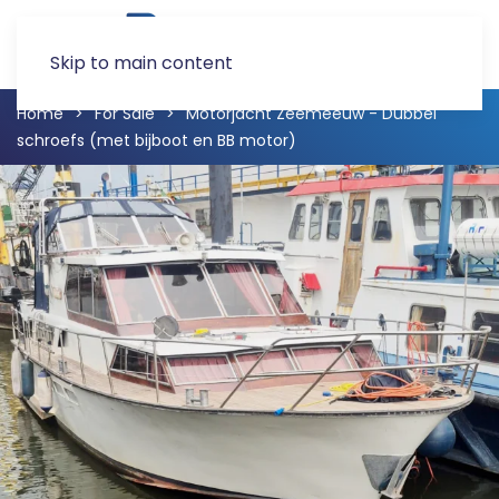
Skip to main content
Home
For Sale
Motorjacht Zeemeeuw - Dubbel
schroefs (met bijboot en BB motor)